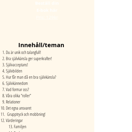
Beställ din
E-bok här
Pris: 129kr
Innehåll/teman
Du är unik och talangfull!
Bra självkänsla ger superkrafter!
Självacceptans!
Självbilden
Hur får man då en bra självkänsla?
Självkännedom
Vad formar oss?
Våra olika ”roller”
Relationer
Det egna ansvaret
Grupptryck och mobbning!
Värderingar
13. Familjen