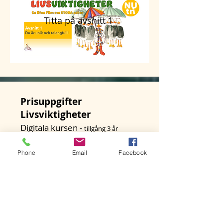
Titta på avsnitt 1
Prisuppgifter
Livsviktigheter
Digitala kursen -
tillgång 3 år
1 program: 59 SEK
Phone
Email
Facebook
10 program: 490 SEK (49:-/st)
20 program: 950 SEK (47:50/st)
50 program: 2250 SEK (45:-/st)
Vid köp av
klassuppsättning