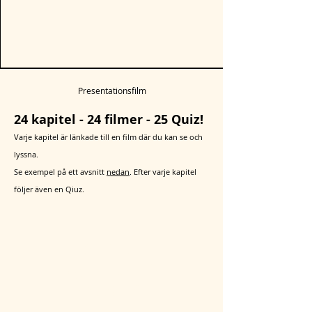
Presentationsfilm
24 kapitel - 24 filmer - 25 Quiz!
Varje kapitel är länkade till en film där du kan se och
lyssna.
Se exempel på ett avsnitt
nedan
. Efter varje kapitel
följer även en Qiuz.
Beställ din
digitala kurs här
Pris: 59 kr/st