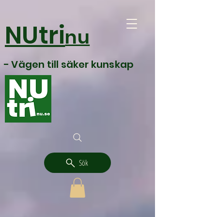
NUtri
nu
- Vägen till säker kunskap
Sök