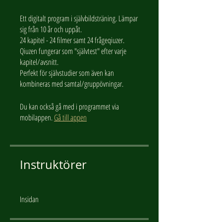
Ett digitalt program i självbildsträning. Lämpar
sig från 10 år och uppåt.
24 kapitel - 24 filmer samt 24 frågeqiuzer.
Qiuzen fungerar som "självtest" efter varje
kapitel/avsnitt.
Perfekt för självstudier som även kan
kombineras med samtal/gruppövningar.
Du kan också gå med i programmet via
mobilappen.
Gå till appen
Instruktörer
Insidan