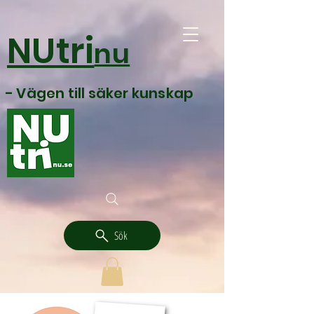
NUtri
nu
- Vägen till säker kunskap
Sök