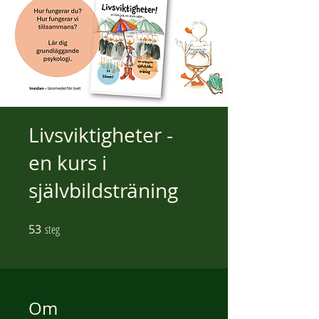
Livsviktigheter -
en kurs i
självbildsträning
53
steg
53 steg
Om