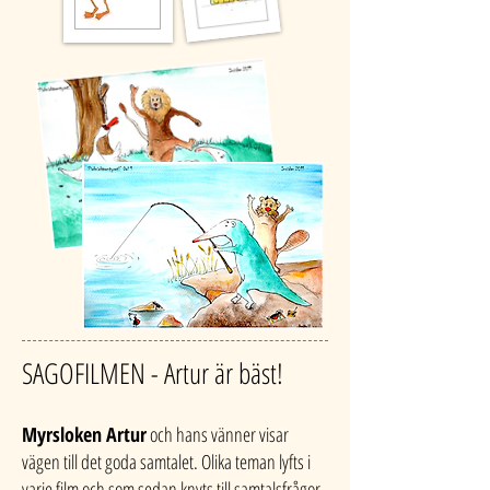
SAGOFILMEN - Artur är bäst!
Myrsloken Artur
och hans vänner visar
vägen till det goda samtalet. Olika teman lyfts i
varje film och som sedan knyts till samtalsfrågor