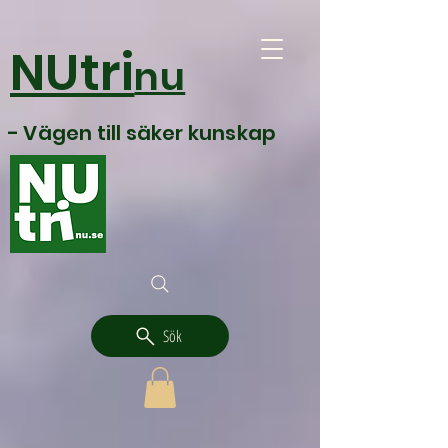
NUtri
nu
- Vägen till säker kunskap
Sök