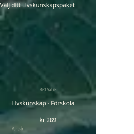
Välj ditt Livskunskapspaket
Best Value
Livskunskap - Förskola
289 kr
kr
289
Varje år