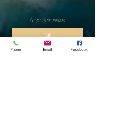
Giltigt tills det avslutas
Välj
Phone
Email
Facebook
för pedagog