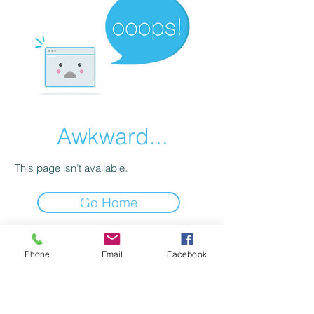
Awkward...
This page isn’t available.
Go Home
© 2024 Sweden Alfa Group
Phone
Email
Facebook
Kontakt:
info@nutrinu.se